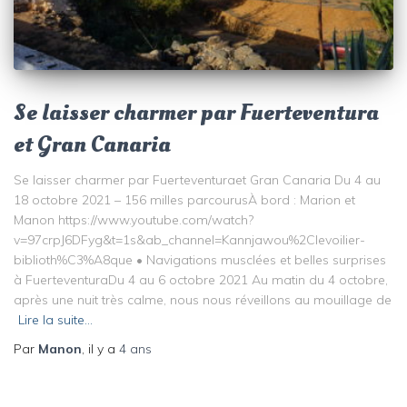
Se laisser charmer par Fuerteventura
et Gran Canaria
Se laisser charmer par Fuerteventuraet Gran Canaria Du 4 au
18 octobre 2021 – 156 milles parcourusÀ bord : Marion et
Manon https://www.youtube.com/watch?
v=97crpJ6DFyg&t=1s&ab_channel=Kannjawou%2Clevoilier-
biblioth%C3%A8que • Navigations musclées et belles surprises
à FuerteventuraDu 4 au 6 octobre 2021 Au matin du 4 octobre,
après une nuit très calme, nous nous réveillons au mouillage de
Lire la suite…
Par
Manon
, il y a
4 ans