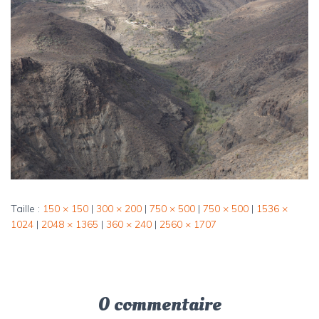
Taille :
150 × 150
|
300 × 200
|
750 × 500
|
750 × 500
|
1536 ×
1024
|
2048 × 1365
|
360 × 240
|
2560 × 1707
0 commentaire