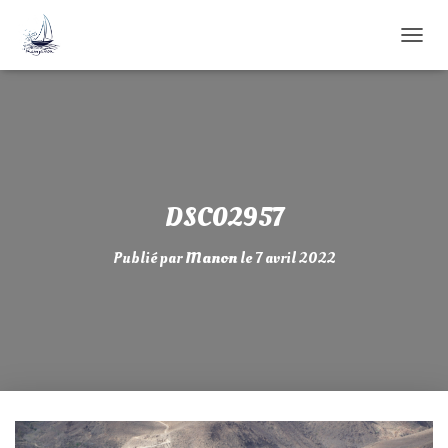
D
É
P
L
I
E
R
L
A
DSC02957
N
A
Publié par
Manon
le
7 avril 2022
V
I
G
A
T
I
O
N