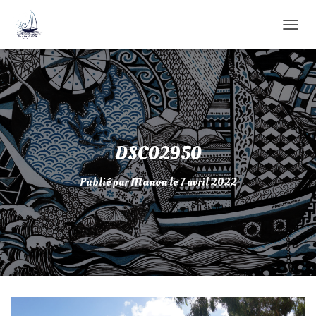
D
É
P
L
I
E
R
L
A
DSC02950
N
A
Publié par
Manon
le
7 avril 2022
V
I
G
A
T
I
O
N