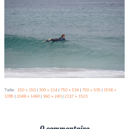
Taille :
150 × 150
|
300 × 214
|
750 × 534
|
750 × 535
|
1536 ×
1095
|
2048 × 1460
|
360 × 240
|
2137 × 1523
0 commentaire