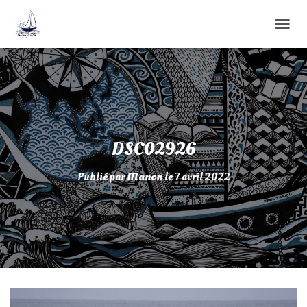
D
É
P
L
I
E
R
L
A
DSC02926
N
A
Publié par
Manon
le
7 avril 2022
V
I
G
A
T
I
O
N