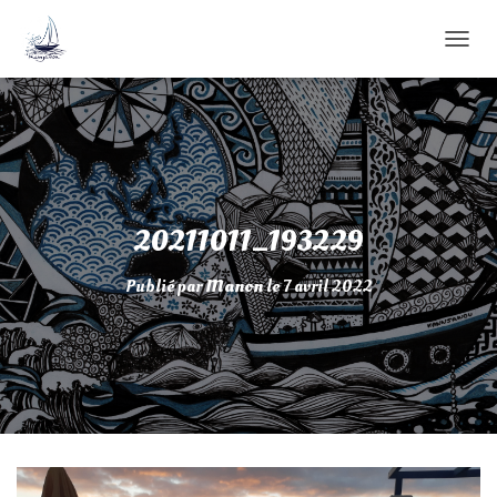
D
É
P
L
I
E
R
L
A
20211011_193229
N
A
Publié par
Manon
le
7 avril 2022
V
I
G
A
T
I
O
N