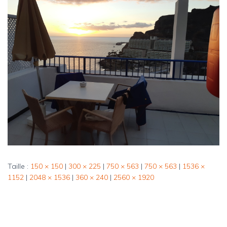
Taille :
150 × 150
|
300 × 225
|
750 × 563
|
750 × 563
|
1536 ×
1152
|
2048 × 1536
|
360 × 240
|
2560 × 1920