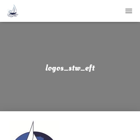
D
É
P
L
I
E
R
L
A
logos_stw_eft
N
A
V
I
G
A
T
I
O
N