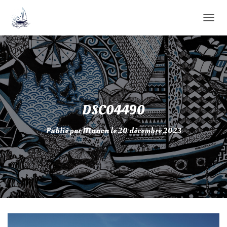
D
É
P
L
I
E
R
L
A
DSC04490
N
A
Publié par
Manon
le
20 décembre 2023
V
I
G
A
T
I
O
N