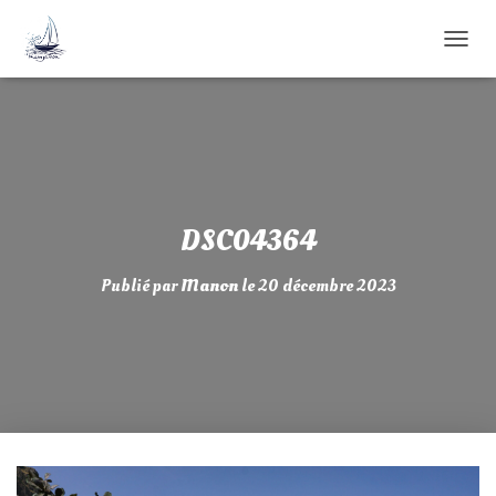
D
É
P
L
I
E
R
L
A
DSC04364
N
A
Publié par
Manon
le
20 décembre 2023
V
I
G
A
T
I
O
N