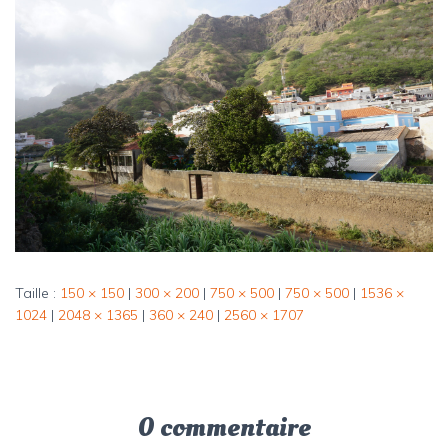
Taille :
150 × 150
|
300 × 200
|
750 × 500
|
750 × 500
|
1536 ×
1024
|
2048 × 1365
|
360 × 240
|
2560 × 1707
0 commentaire