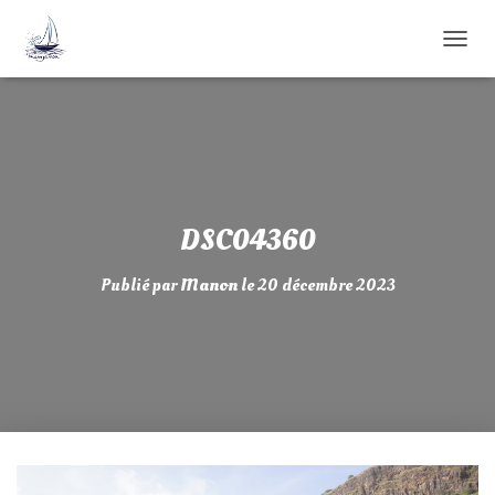
D
É
P
L
I
E
R
L
A
DSC04360
N
A
Publié par
Manon
le
20 décembre 2023
V
I
G
A
T
I
O
N