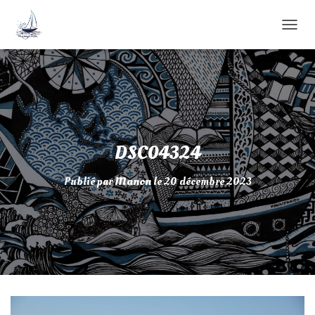
D
É
P
L
I
E
R
L
A
DSC04324
N
A
Publié par
Manon
le
20 décembre 2023
V
I
G
A
T
I
O
N