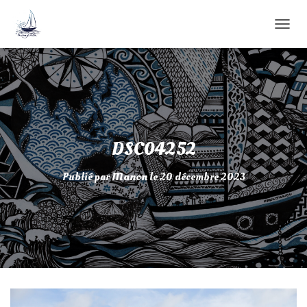
D
É
P
L
I
E
R
L
A
DSC04252
N
A
Publié par
Manon
le
20 décembre 2023
V
I
G
A
T
I
O
N