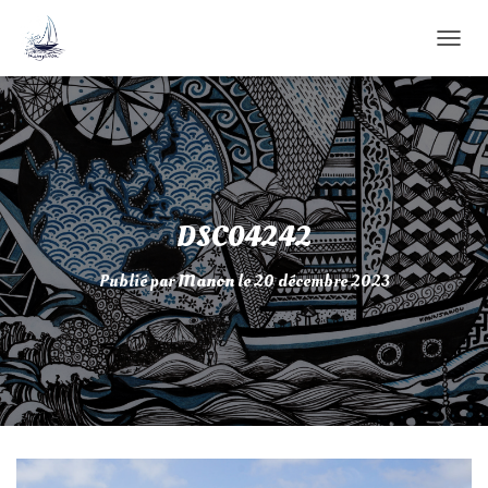
D
É
P
L
I
E
R
L
A
DSC04242
N
A
Publié par
Manon
le
20 décembre 2023
V
I
G
A
T
I
O
N