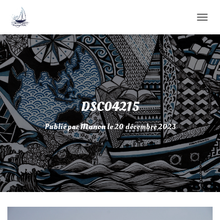
D
É
P
L
I
E
R
L
A
DSC04215
N
A
Publié par
Manon
le
20 décembre 2023
V
I
G
A
T
I
O
N