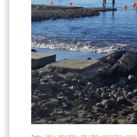
Taille :
150 × 150
|
300 × 225
|
750 × 563
|
750 × 563
|