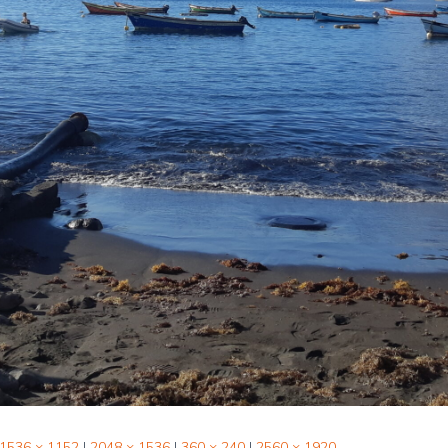
1536 × 1152
|
2048 × 1536
|
360 × 240
|
2560 × 1920