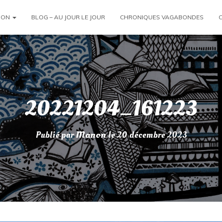
ION
BLOG – AU JOUR LE JOUR
CHRONIQUES VAGABONDES
20221204_161223
Publié par
Manon
le
20 décembre 2023