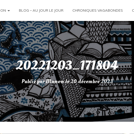
ION
BLOG – AU JOUR LE JOUR
CHRONIQUES VAGABONDES
20221203_171804
Publié par
Manon
le
20 décembre 2023