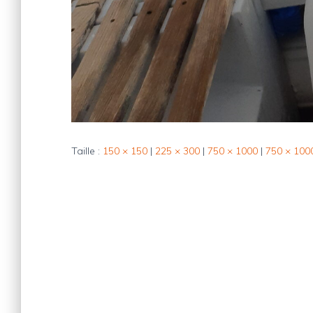
Taille :
150 × 150
|
225 × 300
|
750 × 1000
|
750 × 100