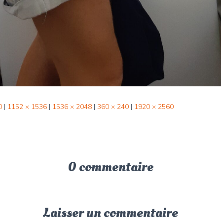
0
|
1152 × 1536
|
1536 × 2048
|
360 × 240
|
1920 × 2560
0 commentaire
Laisser un commentaire