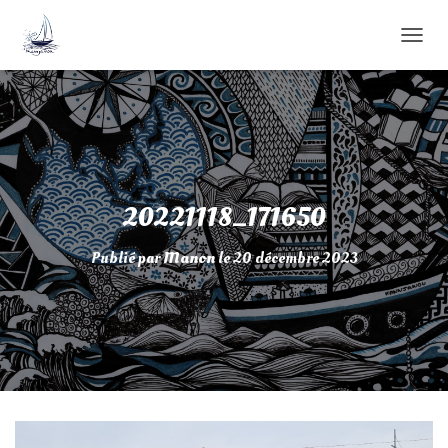
D
É
P
L
I
E
R
L
A
20221118_171650
N
A
Publié par
Manon
le
20 décembre 2023
V
I
G
A
T
I
O
N