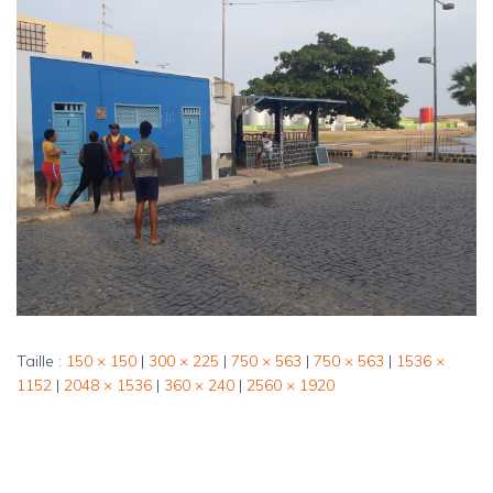
Taille :
150 × 150
|
300 × 225
|
750 × 563
|
750 × 563
|
1536 ×
1152
|
2048 × 1536
|
360 × 240
|
2560 × 1920