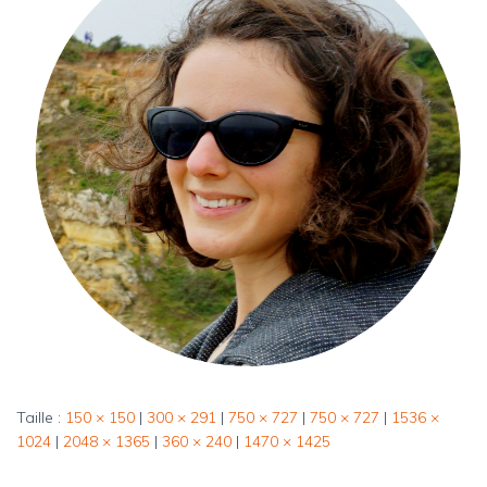
Taille :
150 × 150
|
300 × 291
|
750 × 727
|
750 × 727
|
1536 ×
1024
|
2048 × 1365
|
360 × 240
|
1470 × 1425