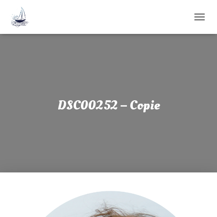
D
É
P
L
I
E
R
L
A
DSC00252 – Copie
N
A
V
I
G
A
T
I
O
N