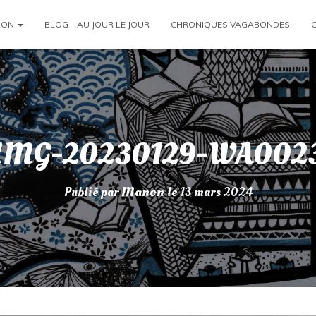
ION
BLOG – AU JOUR LE JOUR
CHRONIQUES VAGABONDES
IMG-20230129-WA002
Publié par
Manon
le
13 mars 2024