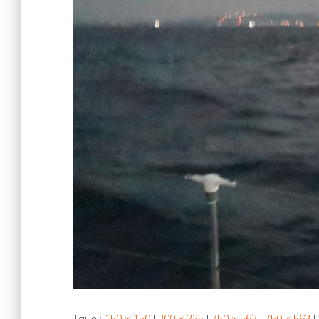
Taille :
150 × 150
|
300 × 225
|
750 × 563
|
750 × 563
|