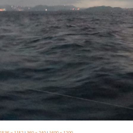
1536 × 1152
|
360 × 240
|
1600 × 1200