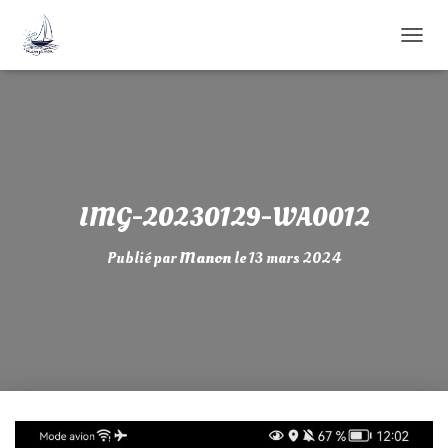
D
É
P
L
I
E
R
L
A
IMG-20230129-WA0012
N
A
Publié par
Manon
le
13 mars 2024
V
I
G
A
T
I
O
N