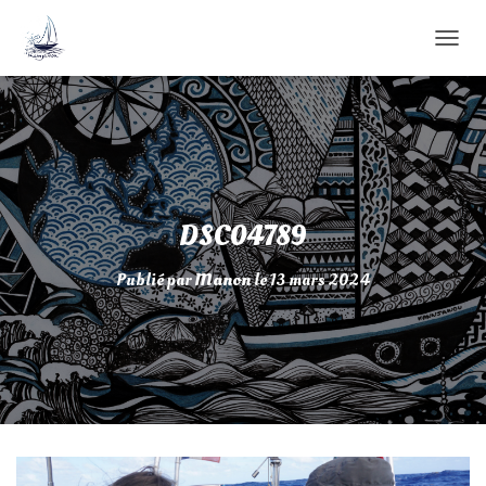
D
É
P
L
I
E
R
L
A
DSC04789
N
A
Publié par
Manon
le
13 mars 2024
V
I
G
A
T
I
O
N