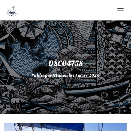
D
É
P
L
I
E
R
L
A
DSC04758
N
A
Publié par
Manon
le
13 mars 2024
V
I
G
A
T
I
O
N