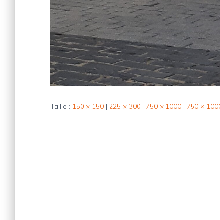
Taille :
150 × 150
|
225 × 300
|
750 × 1000
|
750 × 100