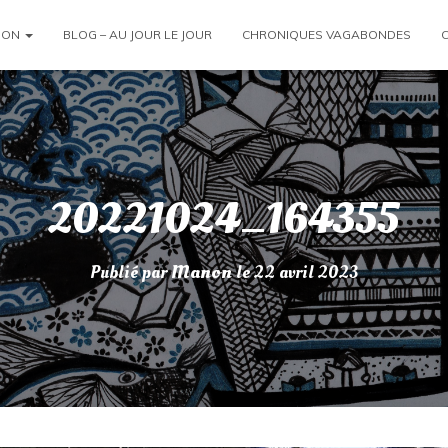
ION
BLOG – AU JOUR LE JOUR
CHRONIQUES VAGABONDES
20221024_164355
Publié par
Manon
le
22 avril 2023