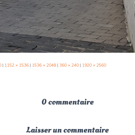
0
|
1152 × 1536
|
1536 × 2048
|
360 × 240
|
1920 × 2560
0 commentaire
Laisser un commentaire