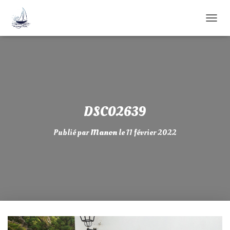
D
É
P
L
I
E
R
L
A
DSC02639
N
A
Publié par
Manon
le
11 février 2022
V
I
G
A
T
I
O
N