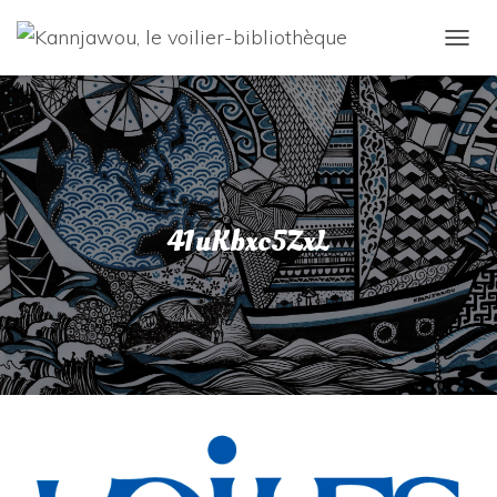
D
É
P
L
I
E
R
L
A
41uKbxc5ZxL
N
A
V
I
G
A
T
I
O
N