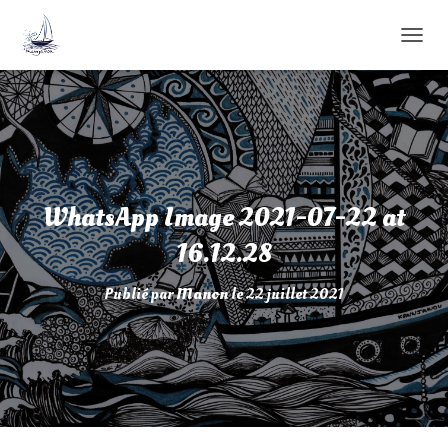
D
É
P
L
I
E
R
L
A
WhatsApp Image 2021-07-22 at
N
A
16.12.28
V
I
Publié par
Manon
le
22 juillet 2021
G
A
T
I
O
N