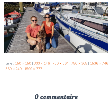
Taille :
150 × 150
|
300 × 146
|
750 × 364
|
750 × 365
|
1536 × 746
|
360 × 240
|
1599 × 777
0 commentaire