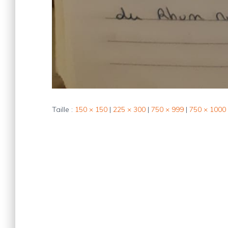
Taille :
150 × 150
|
225 × 300
|
750 × 999
|
750 × 1000