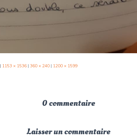
|
1153 × 1536
|
360 × 240
|
1200 × 1599
0 commentaire
Laisser un commentaire