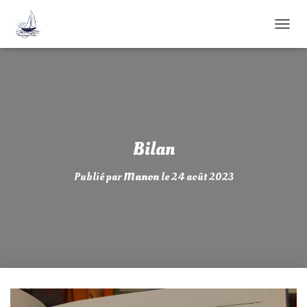
D
É
P
L
I
E
R
L
A
Bilan
N
A
Publié par
Manon
le
24 août 2023
V
I
G
A
T
I
O
N