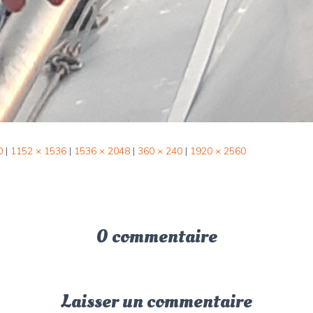
0
|
1152 × 1536
|
1536 × 2048
|
360 × 240
|
1920 × 2560
0 commentaire
Laisser un commentaire