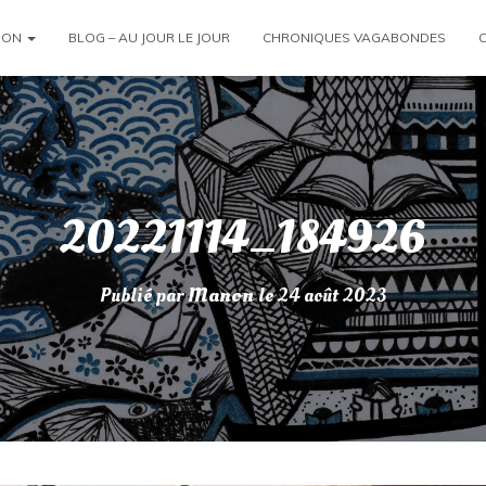
ION
BLOG – AU JOUR LE JOUR
CHRONIQUES VAGABONDES
20221114_184926
Publié par
Manon
le
24 août 2023