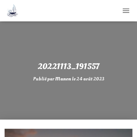
D
É
P
L
I
E
R
L
A
20221113_191557
N
A
Publié par
Manon
le
24 août 2023
V
I
G
A
T
I
O
N