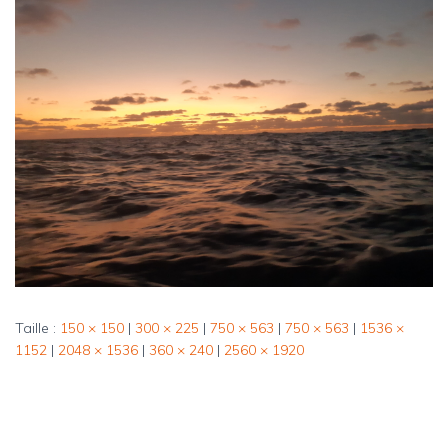
Taille :
150 × 150
|
300 × 225
|
750 × 563
|
750 × 563
|
1536 ×
1152
|
2048 × 1536
|
360 × 240
|
2560 × 1920