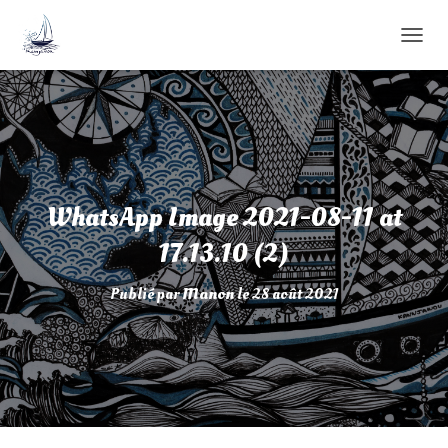
D
É
P
L
I
E
R
L
A
WhatsApp Image 2021-08-11 at
N
A
17.13.10 (2)
V
I
Publié par
Manon
le
28 août 2021
G
A
T
I
O
N