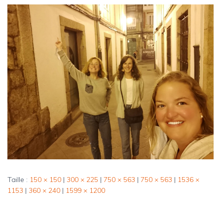
Taille :
150 × 150
|
300 × 225
|
750 × 563
|
750 × 563
|
1536 ×
1153
|
360 × 240
|
1599 × 1200