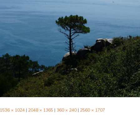
1536 × 1024
|
2048 × 1365
|
360 × 240
|
2560 × 1707