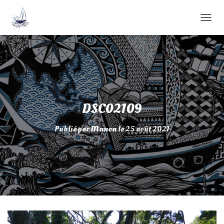
D
É
P
L
I
E
R
L
A
DSC02109
N
A
Publié par
Manon
le
25 août 2021
V
I
G
A
T
I
O
N