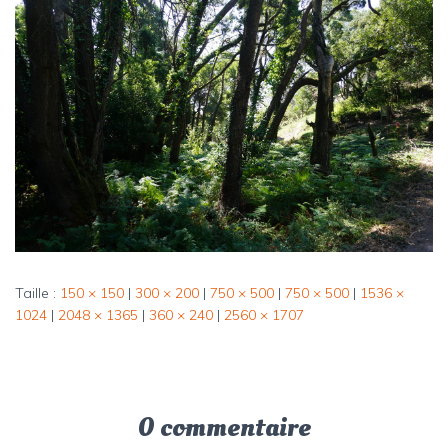
Taille :
150 × 150
|
300 × 200
|
750 × 500
|
750 × 500
|
1536 ×
1024
|
2048 × 1365
|
360 × 240
|
2560 × 1707
0 commentaire