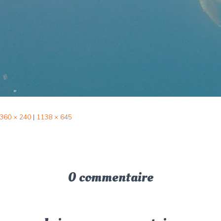
360 × 240
|
1138 × 645
0 commentaire