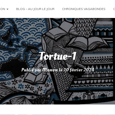
ION
BLOG – AU JOUR LE JOUR
CHRONIQUES VAGABONDES
Tortue-1
Publié par
Manon
le
20 février 2024