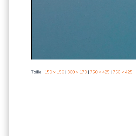
Taille :
150 × 150
|
300 × 170
|
750 × 425
|
750 × 425
|