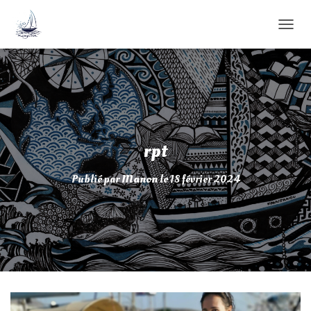
D
É
P
L
I
E
R
L
A
rpt
N
A
Publié par
Manon
le
18 février 2024
V
I
G
A
T
I
O
N