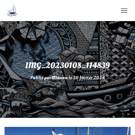
D
É
P
L
I
E
R
L
A
IMG_20230108_114839
N
A
Publié par
Manon
le
20 février 2024
V
I
G
A
T
I
O
N