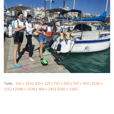
Taille :
150 × 150
|
300 × 225
|
750 × 563
|
750 × 563
|
1536 ×
1152
|
2048 × 1536
|
360 × 240
|
2560 × 1920