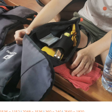
1536 × 1152
|
2048 × 1536
|
360 × 240
|
2560 × 1920