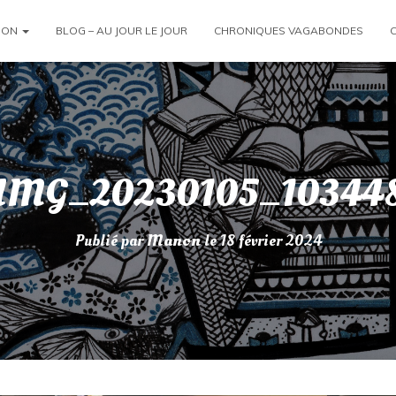
ION
BLOG – AU JOUR LE JOUR
CHRONIQUES VAGABONDES
IMG_20230105_10344
Publié par
Manon
le
18 février 2024