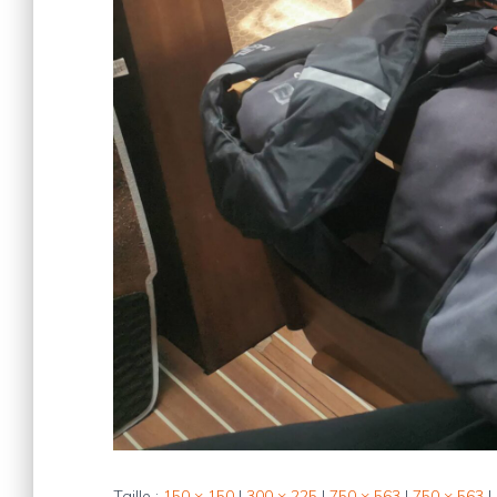
Taille :
150 × 150
|
300 × 225
|
750 × 563
|
750 × 563
|