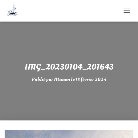
D
É
P
L
I
E
R
L
A
IMG_20230104_201643
N
A
Publié par
Manon
le
18 février 2024
V
I
G
A
T
I
O
N