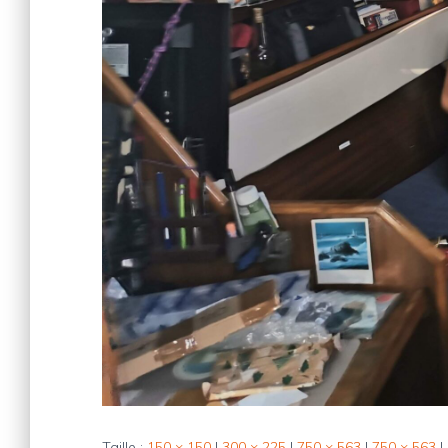
Taille :
150 × 150
|
300 × 225
|
750 × 563
|
750 × 563
|