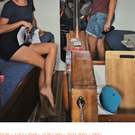
1536 × 1152
|
2048 × 1536
|
360 × 240
|
2560 × 1920