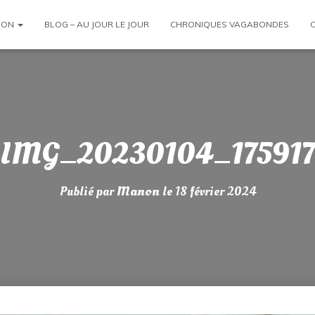
ION
BLOG – AU JOUR LE JOUR
CHRONIQUES VAGABONDES
IMG_20230104_175917
Publié par
Manon
le
18 février 2024