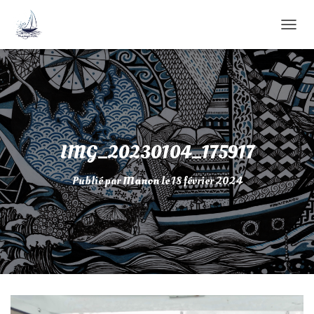
D
É
P
L
I
E
R
L
A
IMG_20230104_175917
N
A
Publié par
Manon
le
18 février 2024
V
I
G
A
T
I
O
N