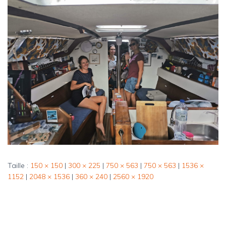
Taille :
150 × 150
|
300 × 225
|
750 × 563
|
750 × 563
|
1536 ×
1152
|
2048 × 1536
|
360 × 240
|
2560 × 1920