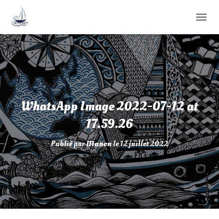
D
É
P
L
I
E
R
L
A
WhatsApp Image 2022-07-12 at
N
A
17.59.26
V
I
Publié par
Manon
le
12 juillet 2022
G
A
T
I
O
N