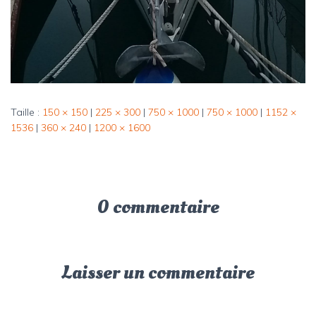
Taille :
150 × 150
|
225 × 300
|
750 × 1000
|
750 × 1000
|
1152 ×
1536
|
360 × 240
|
1200 × 1600
0 commentaire
Laisser un commentaire