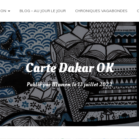
ION
BLOG – AU JOUR LE JOUR
CHRONIQUES VAGABONDES
Carte Dakar OK
Publié par
Manon
le
13 juillet 2022