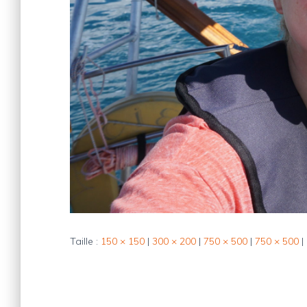
Taille :
150 × 150
|
300 × 200
|
750 × 500
|
750 × 500
|