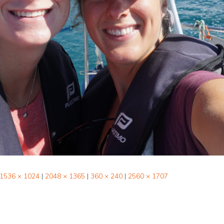
1536 × 1024
|
2048 × 1365
|
360 × 240
|
2560 × 1707