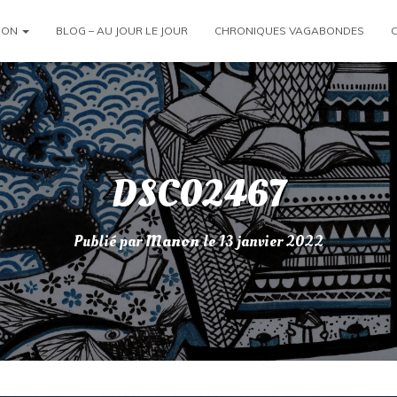
ION
BLOG – AU JOUR LE JOUR
CHRONIQUES VAGABONDES
DSC02467
Publié par
Manon
le
13 janvier 2022