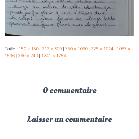
Taille :
150 × 150
|
212 × 300
|
750 × 1060
|
725 × 1024
|
1087 ×
1536
|
360 × 240
|
1241 × 1754
0 commentaire
Laisser un commentaire