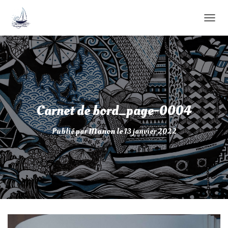
D
É
P
L
I
E
R
L
A
Carnet de bord_page-0004
N
A
Publié par
Manon
le
13 janvier 2022
V
I
G
A
T
I
O
N