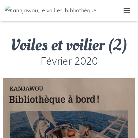
D
É
P
L
Voiles et voilier (2)
I
E
R
L
Février 2020
A
N
A
V
I
G
A
T
I
O
N